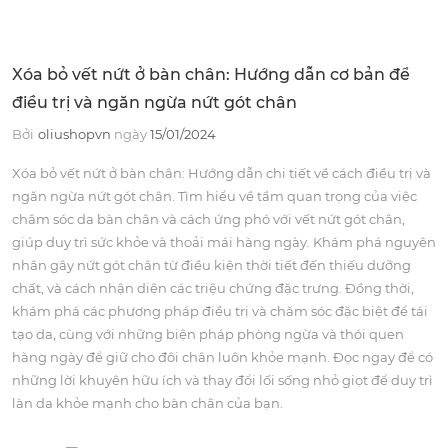
Xóa bỏ vết nứt ở bàn chân: Hướng dẫn cơ bản để
điều trị và ngăn ngừa nứt gót chân
Bởi
oliushopvn
ngày
15/01/2024
Xóa bỏ vết nứt ở bàn chân: Hướng dẫn chi tiết về cách điều trị và
ngăn ngừa nứt gót chân. Tìm hiểu về tầm quan trọng của việc
chăm sóc da bàn chân và cách ứng phó với vết nứt gót chân,
giúp duy trì sức khỏe và thoải mái hàng ngày. Khám phá nguyên
nhân gây nứt gót chân từ điều kiện thời tiết đến thiếu dưỡng
chất, và cách nhận diện các triệu chứng đặc trưng. Đồng thời,
khám phá các phương pháp điều trị và chăm sóc đặc biệt để tái
tạo da, cùng với những biện pháp phòng ngừa và thói quen
hàng ngày để giữ cho đôi chân luôn khỏe mạnh. Đọc ngay để có
những lời khuyên hữu ích và thay đổi lối sống nhỏ giọt để duy trì
làn da khỏe mạnh cho bàn chân của bạn.