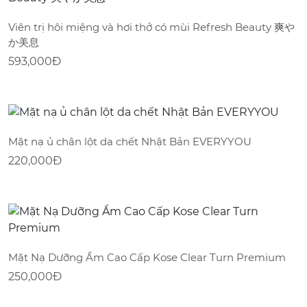
Viên trị hôi miệng và hơi thở có mùi Refresh Beauty 爽や
か美息
593,000
Đ
Mặt nạ ủ chân lột da chết Nhật Bản EVERYYOU
220,000
Đ
Mặt Nạ Dưỡng Ẩm Cao Cấp Kose Clear Turn Premium
250,000
Đ